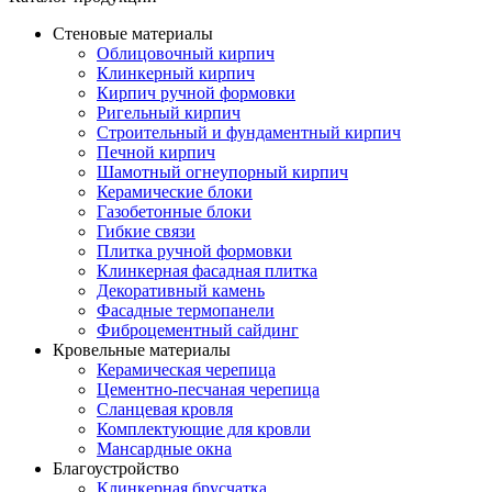
Стеновые материалы
Облицовочный кирпич
Клинкерный кирпич
Кирпич ручной формовки
Ригельный кирпич
Строительный и фундаментный кирпич
Печной кирпич
Шамотный огнеупорный кирпич
Керамические блоки
Газобетонные блоки
Гибкие связи
Плитка ручной формовки
Клинкерная фасадная плитка
Декоративный камень
Фасадные термопанели
Фиброцементный сайдинг
Кровельные материалы
Керамическая черепица
Цементно-песчаная черепица
Сланцевая кровля
Комплектующие для кровли
Мансардные окна
Благоустройство
Клинкерная брусчатка