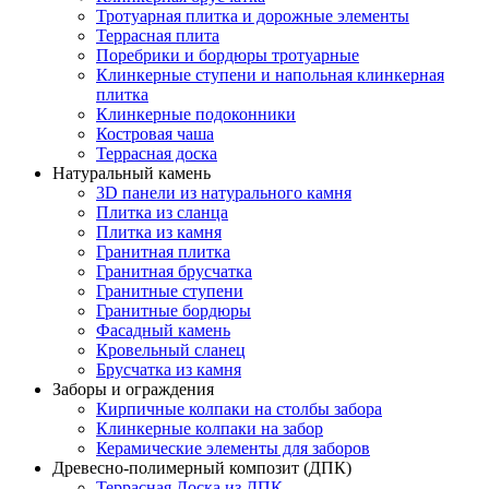
Тротуарная плитка и дорожные элементы
Террасная плита
Поребрики и бордюры тротуарные
Клинкерные ступени и напольная клинкерная
плитка
Клинкерные подоконники
Костровая чаша
Террасная доска
Натуральный камень
3D панели из натурального камня
Плитка из сланца
Плитка из камня
Гранитная плитка
Гранитная брусчатка
Гранитные ступени
Гранитные бордюры
Фасадный камень
Кровельный сланец
Брусчатка из камня
Заборы и ограждения
Кирпичные колпаки на столбы забора
Клинкерные колпаки на забор
Керамические элементы для заборов
Древесно-полимерный композит (ДПК)
Террасная Доска из ДПК