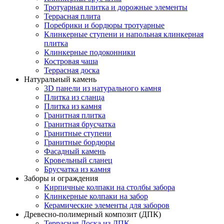
Тротуарная плитка и дорожные элементы
Террасная плита
Поребрики и бордюры тротуарные
Клинкерные ступени и напольная клинкерная
плитка
Клинкерные подоконники
Костровая чаша
Террасная доска
Натуральный камень
3D панели из натурального камня
Плитка из сланца
Плитка из камня
Гранитная плитка
Гранитная брусчатка
Гранитные ступени
Гранитные бордюры
Фасадный камень
Кровельный сланец
Брусчатка из камня
Заборы и ограждения
Кирпичные колпаки на столбы забора
Клинкерные колпаки на забор
Керамические элементы для заборов
Древесно-полимерный композит (ДПК)
Террасная Доска из ДПК