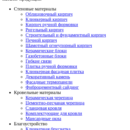
Стеновые материалы
Облицовочный кирпич
Клинкерный кирпич
Кирпич ручной формовки
Ригельный кирпич
Строительный и фундаментный кирпич
Печной кирпич
Шамотный огнеупорный кирпич
Керамические блоки
Газобетонные блоки
Гибкие связи
Плитка ручной формовки
Клинкерная фасадная плитка
Декоративный камень
Фасадные термопанели
Фиброцементный сайдинг
Кровельные материалы
Керамическая черепица
Цементно-песчаная черепица
Сланцевая кровля
Комплектующие для кровли
Мансардные окна
Благоустройство
Клинкерная брусчатка