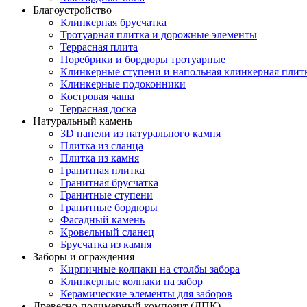
Благоустройство
Клинкерная брусчатка
Тротуарная плитка и дорожные элементы
Террасная плита
Поребрики и бордюры тротуарные
Клинкерные ступени и напольная клинкерная плит
Клинкерные подоконники
Костровая чаша
Террасная доска
Натуральный камень
3D панели из натурального камня
Плитка из сланца
Плитка из камня
Гранитная плитка
Гранитная брусчатка
Гранитные ступени
Гранитные бордюры
Фасадный камень
Кровельный сланец
Брусчатка из камня
Заборы и ограждения
Кирпичные колпаки на столбы забора
Клинкерные колпаки на забор
Керамические элементы для заборов
Древесно-полимерный композит (ДПК)