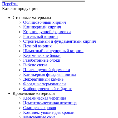
Перейти
Каталог продукции
Стеновые материалы
Облицовочный кирпич
Клинкерный кирпич
Кирпич ручной формовки
Ригельный кирпич
Строительный и фундаментный кирпич
Печной кирпич
Шамотный огнеупорный кирпич
Керамические блоки
Газобетонные блоки
Гибкие связи
Плитка ручной формовки
Клинкерная фасадная плитка
Декоративный камень
Фасадные термопанели
Фиброцементный сайдинг
Кровельные материалы
Керамическая черепица
Цементно-песчаная черепица
Сланцевая кровля
Комплектующие для кровли
Мансардные окна