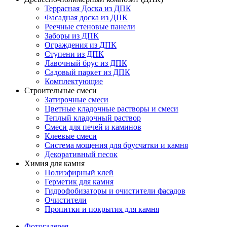
Террасная Доска из ДПК
Фасадная доска из ДПК
Реечные стеновые панели
Заборы из ДПК
Ограждения из ДПК
Ступени из ДПК
Лавочный брус из ДПК
Садовый паркет из ДПК
Комплектующие
Строительные смеси
Затирочные смеси
Цветные кладочные растворы и смеси
Теплый кладочный раствор
Смеси для печей и каминов
Клеевые смеси
Система мощения для брусчатки и камня
Декоративный песок
Химия для камня
Полиэфирный клей
Герметик для камня
Гидрофобизаторы и очистители фасадов
Очистители
Пропитки и покрытия для камня
Фотогалерея