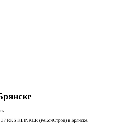
Брянске
и.
77-37 RKS KLINKER (РеКонСтрой) в Брянске.