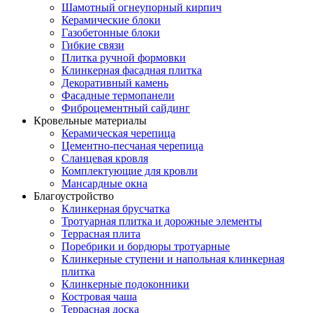
Шамотный огнеупорный кирпич
Керамические блоки
Газобетонные блоки
Гибкие связи
Плитка ручной формовки
Клинкерная фасадная плитка
Декоративный камень
Фасадные термопанели
Фиброцементный сайдинг
Кровельные материалы
Керамическая черепица
Цементно-песчаная черепица
Сланцевая кровля
Комплектующие для кровли
Мансардные окна
Благоустройство
Клинкерная брусчатка
Тротуарная плитка и дорожные элементы
Террасная плита
Поребрики и бордюры тротуарные
Клинкерные ступени и напольная клинкерная
плитка
Клинкерные подоконники
Костровая чаша
Террасная доска