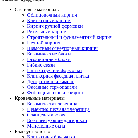
Стеновые материалы
Облицовочный кирпич
Клинкерный кирпич
Кирпич ручной формовки
Ригельный кирпич
Строительный и фундаментный кирпич
Печной кирпич
Шамотный огнеупорный кирпич
Керамические блоки
Газобетонные блоки
Гибкие связи
Плитка ручной формовки
Клинкерная фасадная плитка
Декоративный камень
Фасадные термопанели
Фиброцементный сайдинг
Кровельные материалы
Керамическая черепица
Цементно-песчаная черепица
Сланцевая кровля
Комплектующие для кровли
Мансардные окна
Благоустройство
Клинкерная брусчатка