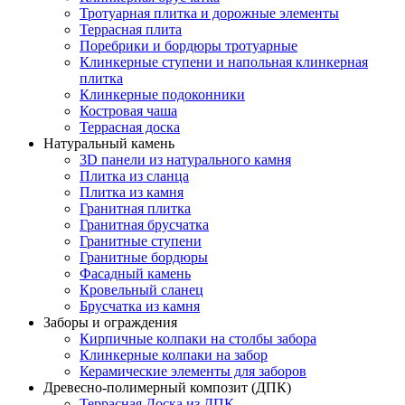
Тротуарная плитка и дорожные элементы
Террасная плита
Поребрики и бордюры тротуарные
Клинкерные ступени и напольная клинкерная
плитка
Клинкерные подоконники
Костровая чаша
Террасная доска
Натуральный камень
3D панели из натурального камня
Плитка из сланца
Плитка из камня
Гранитная плитка
Гранитная брусчатка
Гранитные ступени
Гранитные бордюры
Фасадный камень
Кровельный сланец
Брусчатка из камня
Заборы и ограждения
Кирпичные колпаки на столбы забора
Клинкерные колпаки на забор
Керамические элементы для заборов
Древесно-полимерный композит (ДПК)
Террасная Доска из ДПК