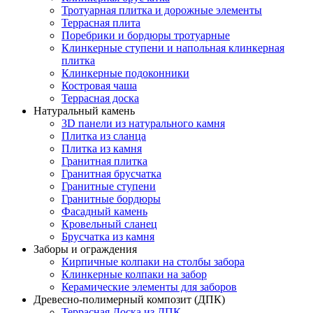
Тротуарная плитка и дорожные элементы
Террасная плита
Поребрики и бордюры тротуарные
Клинкерные ступени и напольная клинкерная
плитка
Клинкерные подоконники
Костровая чаша
Террасная доска
Натуральный камень
3D панели из натурального камня
Плитка из сланца
Плитка из камня
Гранитная плитка
Гранитная брусчатка
Гранитные ступени
Гранитные бордюры
Фасадный камень
Кровельный сланец
Брусчатка из камня
Заборы и ограждения
Кирпичные колпаки на столбы забора
Клинкерные колпаки на забор
Керамические элементы для заборов
Древесно-полимерный композит (ДПК)
Террасная Доска из ДПК