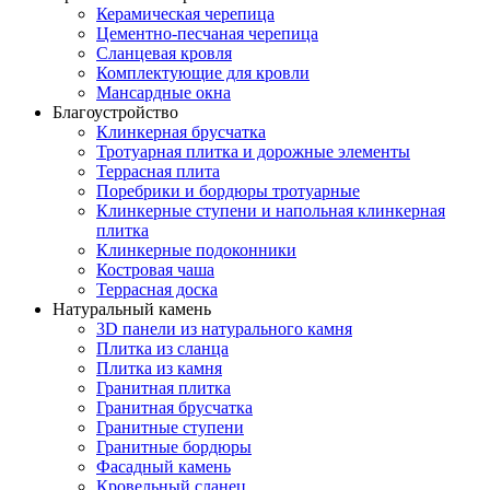
Керамическая черепица
Цементно-песчаная черепица
Сланцевая кровля
Комплектующие для кровли
Мансардные окна
Благоустройство
Клинкерная брусчатка
Тротуарная плитка и дорожные элементы
Террасная плита
Поребрики и бордюры тротуарные
Клинкерные ступени и напольная клинкерная
плитка
Клинкерные подоконники
Костровая чаша
Террасная доска
Натуральный камень
3D панели из натурального камня
Плитка из сланца
Плитка из камня
Гранитная плитка
Гранитная брусчатка
Гранитные ступени
Гранитные бордюры
Фасадный камень
Кровельный сланец