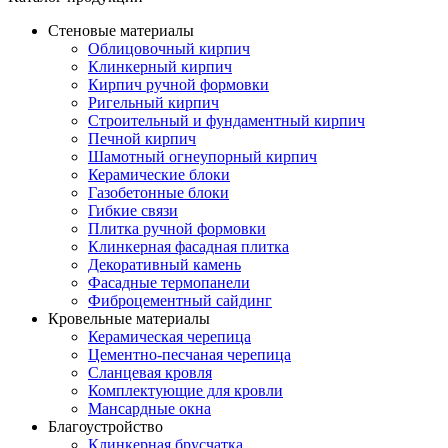
Стеновые материалы
Облицовочный кирпич
Клинкерный кирпич
Кирпич ручной формовки
Ригельный кирпич
Строительный и фундаментный кирпич
Печной кирпич
Шамотный огнеупорный кирпич
Керамические блоки
Газобетонные блоки
Гибкие связи
Плитка ручной формовки
Клинкерная фасадная плитка
Декоративный камень
Фасадные термопанели
Фиброцементный сайдинг
Кровельные материалы
Керамическая черепица
Цементно-песчаная черепица
Сланцевая кровля
Комплектующие для кровли
Мансардные окна
Благоустройство
Клинкерная брусчатка